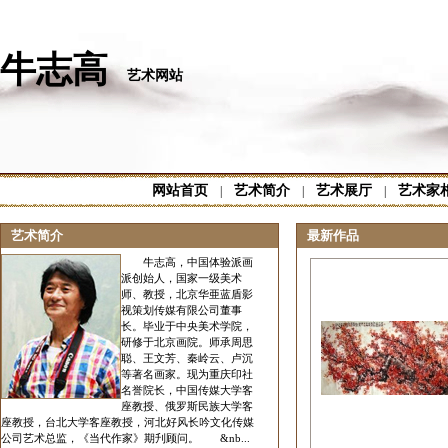
牛志高
艺术网站
网站首页
艺术简介
艺术展厅
艺术家
|
|
|
艺术简介
最新作品
牛志高，中国体验派画
派创始人，国家一级美术
师、教授，北京华亜蓝盾影
视策划传媒有限公司董事
长。毕业于中央美术学院，
研修于北京画院。师承周思
聪、王文芳、秦岭云、卢沉
等著名画家。现为重庆印社
名誉院长，中国传媒大学客
座教授、俄罗斯民族大学客
座教授，台北大学客座教授，河北好风长吟文化传媒
公司艺术总监，《当代作家》期刋顾问。 &nb...