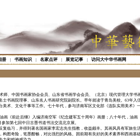
相册
书画知识
名家点评
展览记事
访问大中华书画网
|
|
|
|
术师、中国书画家协会会员、山东省书画学会会员、（北京）现代管理大学书
士书画院理事、山东名人书画研究院副院长。早年就读于青岛美校。63年入伍
台美术、文化干事等工作。七十年代，参与济南军区文化部《连队实用美术》
画《前赴后继》入编济南空军《纪念建军五十周年》画册；八十年代，油画
3月参加第七回中日古墨书道书法交流北京展。
反复临习，并得到著名国画家李宏志先生指教，收益颇丰。其画风具有军旅生
，构图奇险，笔墨酣畅，对比强烈的风格。因前期有良好的美术素养和西画基
击力和精神感染力。