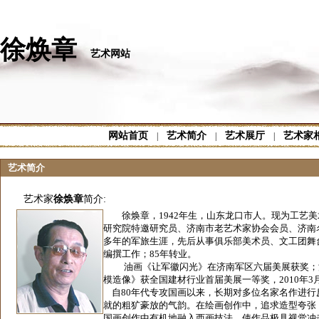
徐焕章
艺术网站
网站首页
艺术简介
艺术展厅
艺术家
|
|
|
艺术简介
艺术家
徐焕章
简介:
徐焕章，1942年生，山东龙口市人。现为工艺美
研究院特邀研究员、济南市老艺术家协会会员、济南名
多年的军旅生涯，先后从事俱乐部美术员、文工团舞
编撰工作；85年转业。
油画《让军徽闪光》在济南军区六届美展获奖；油
模造像》获全国建材行业首届美展一等奖，2010年
自80年代专攻国画以来，长期对多位名家名作进行
就的粗犷豪放的气韵。在绘画创作中，追求造型夸张
国画创作中有机地融入西画技法，使作品极具视觉冲