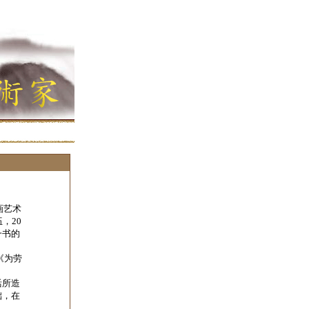
画艺术
，20
一书的
《为劳
活所造
础，在