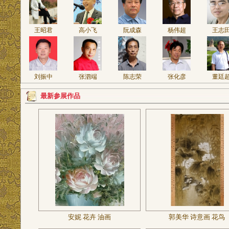
王昭君
高小飞
阮成森
杨伟超
王志
刘振中
张泗端
陈志荣
张化彦
董廷
最新参展作品
安妮 花卉 油画
郭美华 诗意画 花鸟