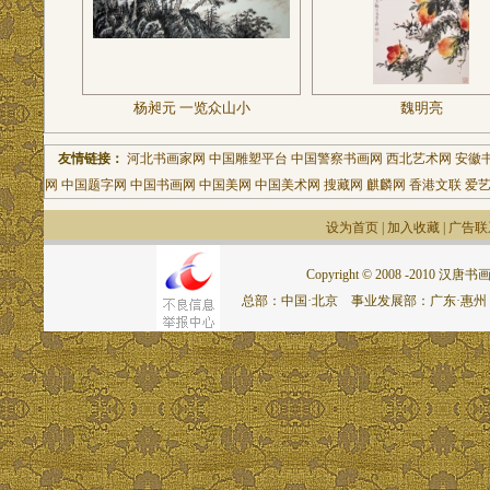
杨昶元 一览众山小
魏明亮
友情链接：
河北书画家网
中国雕塑平台
中国警察书画网
西北艺术网
安徽
网
中国题字网
中国书画网
中国美网
中国美术网
搜藏网
麒麟网
香港文联
爱
设为首页
|
加入收藏
|
广告联
Copyright © 2008 -2010 汉唐书画网.
总部：中国·北京 事业发展部：广东·惠州 联系电话