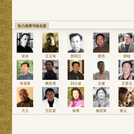
热力推荐书画名家
张东
王玉琦
郭同江
蔡亮
师锐
张龙新
陶世虎
刘小波
王健
王晋元
方土
王红星
徐青
杨宏富
唐云