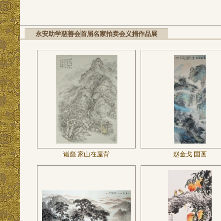
永安助学慈善会首届名家拍卖会义捐作品展
诸彪 家山在屋背
赵金戈 国画