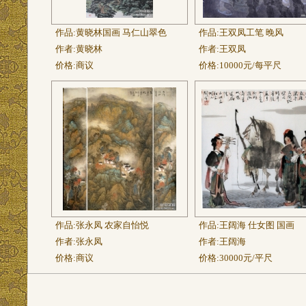
作品:
黄晓林国画 马仁山翠色
作品:
王双凤工笔 晚风
作者:
黄晓林
作者:
王双凤
价格:
商议
价格:
10000元/每平尺
作品:
张永凤 农家自怡悦
作品:
王阔海 仕女图 国画
作者:
张永凤
作者:
王阔海
价格:
商议
价格:
30000元/平尺