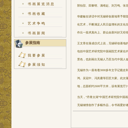
+
书画展览消息
郭怡孮、田黎明、满维起、刘万鸣、张
+
书画收藏
华建敏在讲话中对无锡研创基地寄予期
+
艺术争鸣
化艺术，不断满足人民日益增长的文化
作出一批求真向上、群众由衷叫好又经
+
书画新闻
参展指南
王文章在落成仪式上说，无锡研创基地
包括中国艺术研究院中国画院艺术家在
我要参展
景色，也刻画出无锡人乃至当代中国人
参展须知
无锡作为一座有着3000多年文字记载
鸿、吴冠中、冯其庸等巨匠大家。此次
地，总面积约2600平方米，设有展览
当天，“丹青太湖”中国艺术研究院中国
无锡倾情创作了多幅作品，令书画爱好