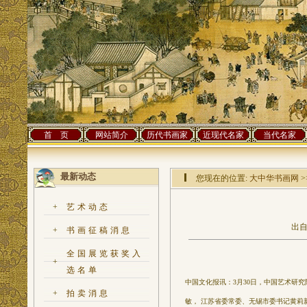
首 页
网站简介
历代书画家
近现代名家
当代名家
最新动态
您现在的位置:
大中华书画网
>
+
艺术动态
出自
+
书画征稿消息
全国展览获奖入
+
选名单
中国文化报讯：
3月30日，中国艺术研
+
拍卖消息
敏， 江苏省委常委、无锡市委书记黄莉