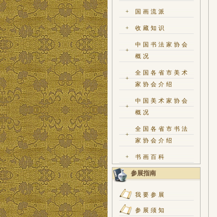
+
国画流派
+
收藏知识
中国书法家协会
+
概况
全国各省市美术
+
家协会介绍
中国美术家协会
+
概况
全国各省市书法
+
家协会介绍
+
书画百科
参展指南
我要参展
参展须知