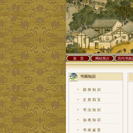
首 页
网站简介
历代书画
书画知识
+
国画知识
+
文房四宝
+
书法知识
+
油画知识
+
书画鉴赏