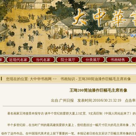
家
近现代名家
当代名家
院士展厅
分类展厅
书画销售
您现在的位置:
大中华书画网
>> 书画知识 - 王琦200筒油漆作巨幅毛主席肖像
王琦200筒油漆作巨幅毛主席肖像
出自:广州日报 发表时间:2010/6/30 21:32:19 点击率:
著名画家王琦接受本报专访 谈半个世纪前爱群大厦上3丈宽、9丈高巨制《中国人民站起来了》的
半个多世纪前，在当时广州的最高建筑爱群大厦上，曾经悬挂过一幅尺寸巨大的毛主席肖像，为了
创作了这件作品。在中国现代美术史上留下重要的一笔。本报记者日前在京采访了巨幅主席肖像的主