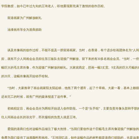
学院教授，如今已年过九旬的王琦老人，听他重现那充满了激情的创作历程。
留港画家为广州解放献礼
油漆画布等全为港商捐助
谈及肖像画的创作过程，不能不提及一群留港画家。当时，在香港，有个进步绘画团体名为“人间
前，就有不少人间画会会员前往东江纵队去迎接广州解放。留下来的有30多名画会会员。“当时，一
幅巨大的毛主席肖像，作为迎接广州解放的献礼。大家就商定，想画一幅3丈宽、9丈高的巨大尺幅的
的20天，这幅肖像画开始动手绘制。
“当时，大家推举了画会画家阳太阳起稿，他熬了两个通宵，起了个草稿。大家一看，基本上都很
还未完工的时候，就有广州的媒体报道了这件事。”
初稿拟定后，画会会员分为两组开始进入创作阶段。一个是“头手组”，主要负责肖像头部和手部
任人间画会会长的张光宇，而衣服组的负责人就是王琦。
爱国的港商们也对这幅作品倾注了极大热情，“当我们要创作这个巨幅毛主席肖像迎接广州解放的
免费为我们提供了油漆颜料和画布。”王琦回忆说，创作这幅作品的材料都是港商们捐助的，光是油