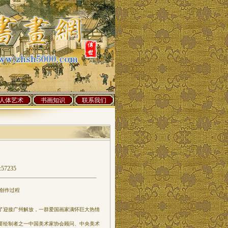
人体艺术
书画知识
联系我们
57235
创作过程
迎接广州解放，一群爱国画家满怀巨大热情
要绘制者之一中国美术家协会顾问、中央美术