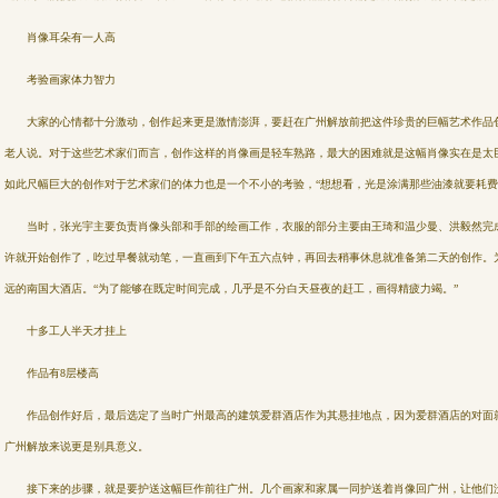
肖像耳朵有一人高
考验画家体力智力
大家的心情都十分激动，创作起来更是激情澎湃，要赶在广州解放前把这件珍贵的巨幅艺术作品创
老人说。对于这些艺术家们而言，创作这样的肖像画是轻车熟路，最大的困难就是这幅肖像实在是太
如此尺幅巨大的创作对于艺术家们的体力也是一个不小的考验，“想想看，光是涂满那些油漆就要耗费
当时，张光宇主要负责肖像头部和手部的绘画工作，衣服的部分主要由王琦和温少曼、洪毅然完成
许就开始创作了，吃过早餐就动笔，一直画到下午五六点钟，再回去稍事休息就准备第二天的创作。
远的南国大酒店。“为了能够在既定时间完成，几乎是不分白天昼夜的赶工，画得精疲力竭。”
十多工人半天才挂上
作品有8层楼高
作品创作好后，最后选定了当时广州最高的建筑爱群酒店作为其悬挂地点，因为爱群酒店的对面就
广州解放来说更是别具意义。
接下来的步骤，就是要护送这幅巨作前往广州。几个画家和家属一同护送着肖像回广州，让他们没