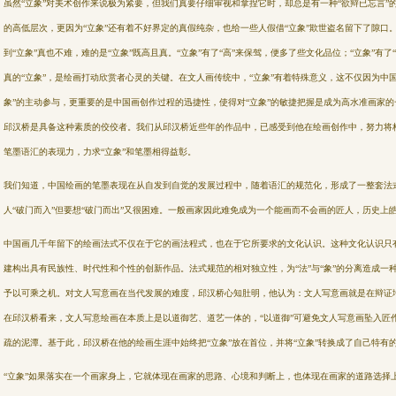
虽然“立象”对美术创作来说极为紧要，但我们真要仔细审视和拿捏它时，却总是有一种“欲辩已忘言”
的高低层次，更因为“立象”还有着
不好界定的真假纯杂，也给一些人假借“立象”欺世盗名留下了隙口。
到“立象”真也不难，难的是“立象”既高且真。“立象”有了“高”来保
驾，便多了些文化品位；“立象”有了
真的“立象”，是绘画打动欣赏者心灵的关键。在文人画传统中，“立象”有着特殊意义，这不仅因为
中
象”的主动参与，更重要的是中国画创作过程的迅捷性，使得对“立象”的敏捷把握是成为高水准画家
邱汉桥是具备这种素质的佼佼者。我们从邱汉桥近些年的作品中，已感受到他在绘画创作中，努力将
笔墨语汇的表现力，力求“立象”和笔
墨相得益彰。
我们知道，中国绘画的笔墨表现在从自发到自觉的发展过程中，随着语汇的规范化，形成了一整套法式
人“破门而入”但要想“破门而出”又很
困难。一般画家因此难免成为一个能画而不会画的匠人，历史上
中国画几千年留下的绘画法式不仅在于它的画法程式，也在于它所要求的文化认识。这种文化认识只
建构出具有民族性、时代性和个性的创新作
品。法式规范的相对独立性，为“法”与“象”的分离造成一
予以可乘之机。对文人写意画在当代发展的难度，邱汉桥心知肚明，他认为：文
人写意画就是在辩证地
在邱汉桥看来，文人写意绘画在本质上是以道御艺、道艺一体的，“以道御”可避免文人写意画坠入匠作
疏的泥潭。基于此，邱汉桥在他的绘画生涯中始终把“立象”放在首位，并将“立象”转换成了自己特有
“立象”如果落实在一个画家身上，它就体现在画家的思路、心境和判断上，也体现在画家的道路选择