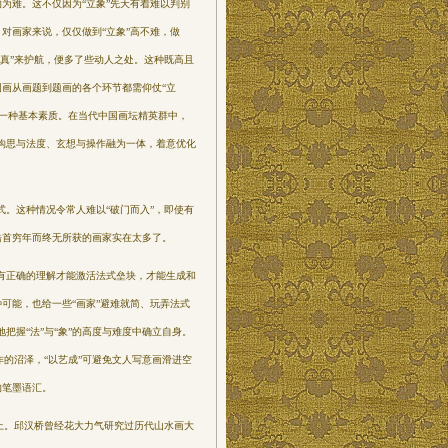
的为难。这不仅因为“立象”先天有着难以判别
对画家来说，仅仅做到“立象”高不难，做
“真”来护航，便多了些动人之处。这种既高且
国画从画题到题画的各个环节都需仰仗“立
的一种基本素质。在当代中国画坛精英群
中，
构思与法度、玄想与操作融为一体，着意优化
。这种情况令常人难以“破门而入”，即使有
皓首穷年而终无所获的画家实在太多了。
有正确的理解才能激活法式垒块，才能生成和
种可能，也给一些“画家”避难就简、玩弄法式
把握“法”与“象”的高度与难度中确立自身。
的沼泽，“以
艺成”可避免文人写意画滑进空
的笔墨语汇。
上。邱汉桥曾经花大力气研究过历代山水画大