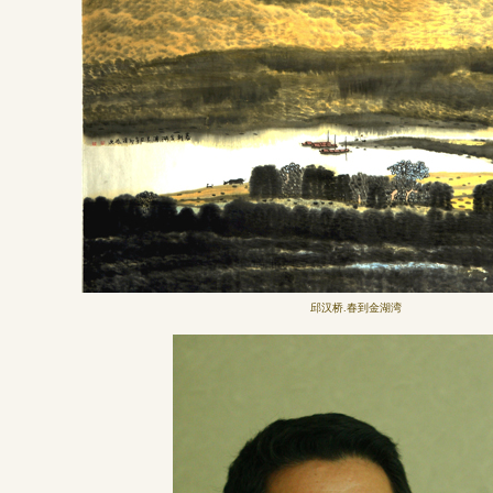
邱汉桥.
春到金湖湾