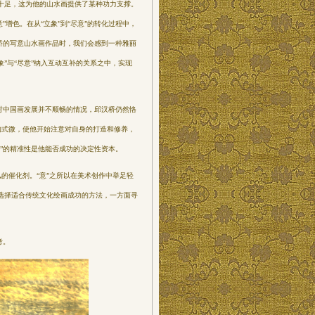
十足，这为他的山水画提供了某种功力支撑。
”增色。在从“立象”到“尽意”的转化过程中，
桥的写意
山水画作品时，我们会感到一种雅丽
象”与“尽意”纳入互动互补的关系之中，实
现
对中国画发展并不顺畅的情况，邱汉桥仍然恪
”的式微，使他开始注意对自身的打造和修养，
意”的精准性是他能否成功的决定性资本。
风的催化剂。“意”之所以在美术创作中举足轻
选择适合传统文化绘画成功的方法，一方面寻
考。