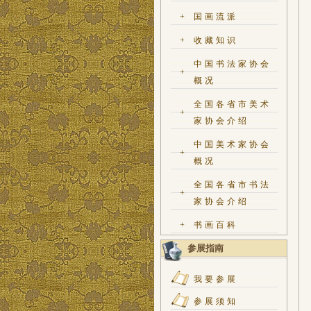
+
国画流派
+
收藏知识
中国书法家协会
+
概况
全国各省市美术
+
家协会介绍
中国美术家协会
+
概况
全国各省市书法
+
家协会介绍
+
书画百科
参展指南
我要参展
参展须知