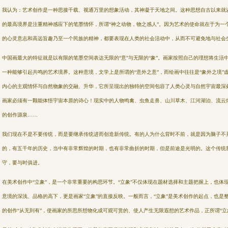
我认为：艺术创作是一种思接千载、视通万里的想象活动，其神凝于天地之间。这种思想自古以来就
的最高境界是注重精神感应下的笔墨情怀，
所谓“神之动物，物之感人”。因为艺术的使命就在于为一
的心灵意志和高远旨趣乃至一个民族的精神，都要表现在人类的社会活动中，从而不
可避免地与社会
中国画最大的特征就是以有限的笔墨空间表达无限的“意”与无限的“象”。画家按照自己的理想将生活
一种能够引起共鸣的艺术境界。这种意
境，文学上是所谓的“意外之意”，而绘画中往往是“象外之境
内心的主观情怀与自然物象的交融、升华，它所呈现出的独特的空间包容了人
类心灵与自然宇宙最深
画家必须有一颗能体悟宇宙本原的诗心！现实中的人物鸣禽、虫鱼走兽、山川草木、江河湖泊、流云
的创作源泉……
我们现在不是不要传统，而是要继承传统进而创造新传统。有的人为什么背时不前，就是因为脑子不
的，有五千年的历史，当中有非常辉煌的时
期，也有非常曲折的时期，但是前途是光明的。这个传统
守，要与时俱进。
在美术创作中“立象”，是一个非常重要的构思环节。“立象”不仅体现在题材选择和主题把握上，也体
意境的深浅、品格的高下，更是画家“
立象”的直接反映。一般而言，“立象”是美术创作的起点，也是
的创作“从无到有”，使画家的所思所想物化成可观可赏的、使人产生无限
遐想的艺术作品，正所谓“立