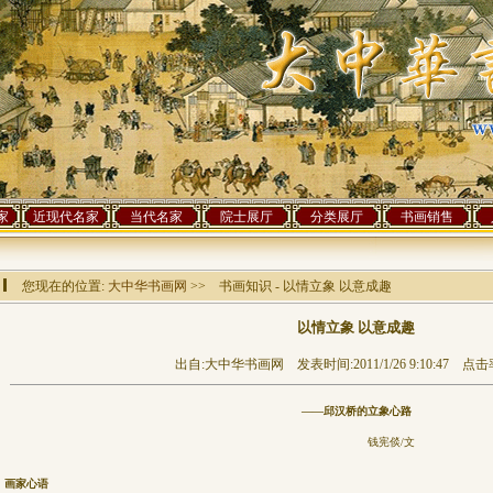
家
近现代名家
当代名家
院士展厅
分类展厅
书画销售
您现在的位置:
大中华书画网
>> 书画知识 - 以情立象 以意成趣
以情立象 以意成趣
出自:大中华书画网 发表时间:2011/1/26 9:10:47 点击率
——邱汉桥的立象心路
钱宪倓/文
画家心语