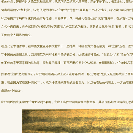
师的作品，还研究过人物工笔和花鸟画，
他笔下的工笔画构思严谨，用笔不拖不粘，书意盎然，墨韵
笔者所谓的“功力支撑”，认为只是要明白从“立象”到“尽意”中间要有一个转化
过程，转化得好就会给“意
邱汉桥抛弃了纯符号化的绘画有形之迹，而将其精、气、神融化在自己的“尽意”花卉中。在欣赏邱汉
之气扑面而来，也会感到他的“横涂竖抹”透露着几分工笔式的精微。正是通过此种“立象”转换，将“立
了他的个人画风的确立。
在当代艺术创作中，在中西文化互渗的大背景下，坚持某一种绘画方式也会成为一种“立象”所在。面
守中国画的正宗文脉，强调用笔的书写性
和用墨的确定性，这是难能可贵的。“毛笔文化”和“诗文化
他不仅着意于写意画的法与意、理与趣的梳理，而且不断积累文化认识等。他深
深明白，“立象以尽
如果说“立象”之高能保证了邱汉桥在绘画认识上没有走弯路的话，那么“尽意”之真又是他形成自己画
重，就是因为它在某种情况下，可成
为冲破法式藩篱的主要动力。邱汉桥在绘画构思上，一方面着重
求新的“突破口”。
邱汉桥以传统美学的“立象以尽意”架构，完成了当代中国画发展的新旅程，其创作的心路值得我们思