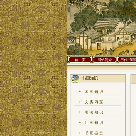
首 页
网站简介
历代书画
书画知识
+
国画知识
+
文房四宝
+
书法知识
+
油画知识
+
书画鉴赏