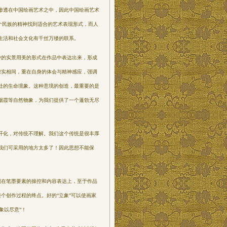
渗透在中国绘画艺术之中，因此中国绘画艺术
个民族的精神找到适合的艺术表现形式，而人
生活和社会文化有千丝万缕的联系。
中的实景用美的形式在作品中表达出来，形成
”虚实相间，重在自身的体会与精神感应，强调
处的生命境象。这种意境的创造，最重要的是
烟霞等自然物象，为
我们提供了一个蓬勃无尽
开化，对传统不理解。我们这个传统是很丰厚
我们可采用的地方太多了！因此思想不能保
现在笔墨要素的操控和内容表达上，至于作品
整个创作过程的终点。好的“立象”可以使画家
象以尽意”！