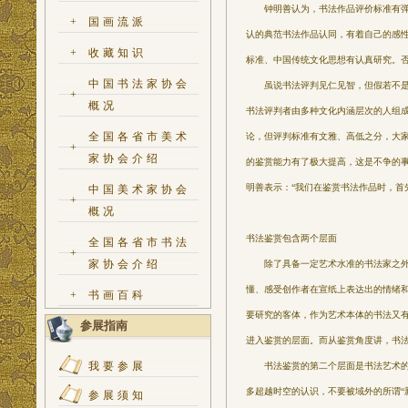
钟明善认为，书法作品评价标准有弹性
+
国画流派
认的典范书法作品认同，有着自己的感
+
收藏知识
标准、中国传统文化思想有认真研究。
中国书法家协会
虽说书法评判见仁见智，但假若不是仁
+
概况
书法评判者由多种文化内涵层次的人组
全国各省市美术
论，但评判标准有文雅、高低之分，大家
+
家协会介绍
的鉴赏能力有了极大提高，这是不争的事
明善表示：“我们在鉴赏书法作品时，首
中国美术家协会
+
概况
书法鉴赏包含两个层面
全国各省市书法
+
家协会介绍
除了具备一定艺术水准的书法家之外，
懂、感受创作者在宣纸上表达出的情绪和
+
书画百科
要研究的客体，作为艺术本体的书法又
参展指南
进入鉴赏的层面。而从鉴赏角度讲，书法
我要参展
书法鉴赏的第二个层面是书法艺术的审
多超越时空的认识，不要被域外的所谓“
参展须知