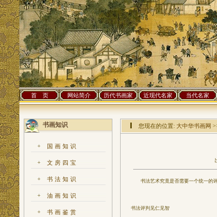
首 页
网站简介
历代书画家
近现代名家
当代名家
书画知识
您现在的位置:
大中华书画网
>
+
国画知识
+
文房四宝
+
书法知识
书法艺术究竟是否需要一个统一的评判
+
油画知识
书法评判见仁见智
+
书画鉴赏