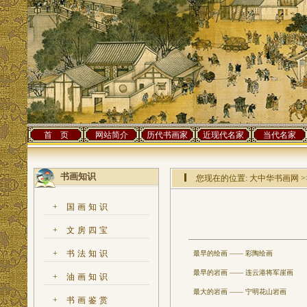
首 页
网站简介
历代书画家
近现代名家
当代名家
书画知识
您现在的位置:
大中华书画网
>
+
国画知识
+
文房四宝
+
书法知识
最早的绘画 —— 彩陶绘画
最早的岩画 —— 连云港将军崖画
+
油画知识
最大的岩画 —— 宁明花山岩画
+
书画鉴赏