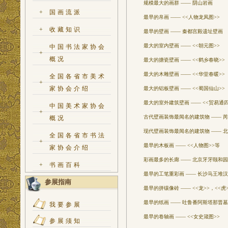
规模最大的画群 —— 阴山岩画
+
国画流派
最早的帛画 —— <<人物龙凤图>>
+
收藏知识
最早的壁画 —— 秦都宫殿遗址壁画
最大的室内壁画 —— <<朝元图>>
中国书法家协会
+
概况
最大的搪瓷壁画 —— <<鹤乡春晓>>
最大的木雕壁画 —— <<华堂春暖>>
全国各省市美术
+
家协会介绍
最大的铝板壁画 —— <<蜀国仙山>>
最大的室外建筑壁画 —— <<贸易通四
中国美术家协会
+
古代壁画装饰最闻名的建筑物 —— 芮
概况
现代壁画装饰最闻名的建筑物 —— 
全国各省市书法
+
最早的木板画 —— <<人物图>>等
家协会介绍
彩画最多的长廊 —— 北京牙牙颐和园
+
书画百科
最早的工笔重彩画 —— 长沙马王堆汉
参展指南
最早的拼镶像砖 —— <<龙>>，<<虎
最早的纸画 —— 吐鲁番阿斯塔那晋墓
我要参展
最早的卷轴画 —— <<女史箴图>>
参展须知