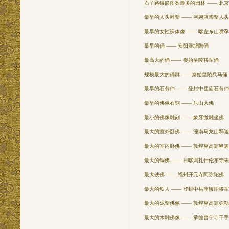
石子路镶嵌图案最多的园林 —— 北京
最早的人头雕塑 —— 河姆渡陶塑人头
最早的女性裸体像 —— 喀左东山嘴孕
最早的俑 —— 安阳殷墟陶俑
最高大的俑 —— 秦始皇陵将军俑
规模最大的俑群 ——秦始皇陵兵马俑
最早的石翁仲 —— 登封中岳庙石翁仲
最早的佛像石刻 —— 乐山大佛
最小的佛像雕刻 —— 象牙微雕坐佛
最大的室外卧佛 —— 潼南马龙山释迦
最大的室内卧佛 —— 敦煌莫高窟释迦
最大的铜佛 —— 日喀则扎什伦布寺未
最大铁佛 —— 福州开元寺阿弥陀佛
最大的铁人 —— 登封中岳庙镇库将军
最大的泥塑佛像 —— 敦煌莫高窟弥勒
最大的木雕佛像 —— 承德普宁寺千手