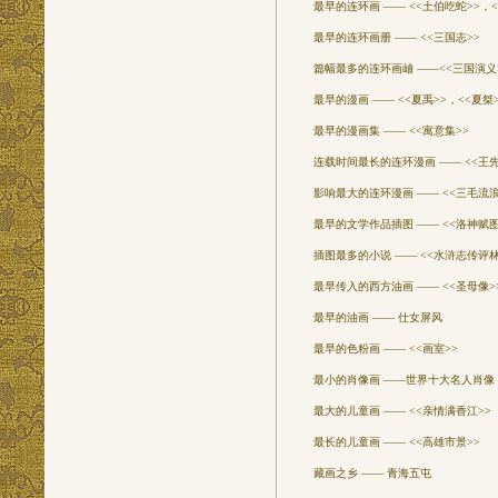
最早的连环画 —— <<土伯吃蛇>>，<
最早的连环画册 —— <<三国志>>
篇幅最多的连环画岫 ——<<三国演义
最早的漫画 —— <<夏禹>>，<<夏桀>
最早的漫画集 —— <<寓意集>>
连载时间最长的连环漫画 —— <<王先
影响最大的连环漫画 —— <<三毛流浪
最早的文学作品插图 —— <<洛神赋图
插图最多的小说 —— <<水浒志传评林
最早传入的西方油画 —— <<圣母像>
最早的油画 —— 仕女屏风
最早的色粉画 —— <<画室>>
最小的肖像画 ——世界十大名人肖像
最大的儿童画 —— <<亲情满香江>>
最长的儿童画 —— <<高雄市景>>
藏画之乡 —— 青海五屯