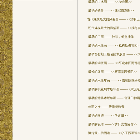
最早的山水画 —— <<游春图>>
最早的长卷 ——<<康熙南巡图>>
古代规模最大的风俗画 —— <<清明上
现代规模最大的风俗画 —— <<残冬京
最早的门画 —— 神茶，郁垒神像
最早的木版画 —— <<祗树给孤独园>
最早留有刻工姓名的木版画 —— <<
最早的铜版画 —— <<平定准回两部得
最长的版画 ——<<环翠堂园景图>>
最早的木版年画 —— <<隋朝窈窕呈倾
最早的桃花坞木版年画 ——<<风流绝
最早的潍县木版年画 —— 宫廷门神画
年画之乡 —— 天津杨柳青
最早的图谱 ——<<考古图>>
最早的笺谱 ——<<萝轩变古笺谱>>
流传最广的图谱 —— <<芥子园画谱>