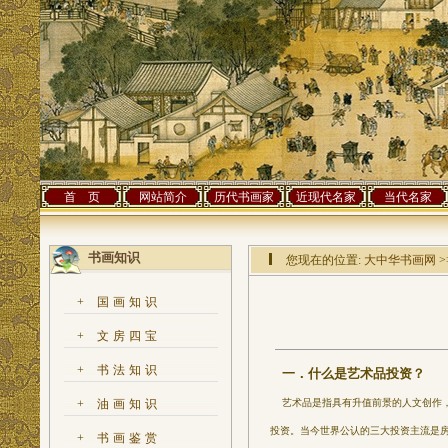
首 页
网站简介
历代书画家
近现代名家
当代名家
书画知识
您现在的位置:
大中华书画网
>
+
国画知识
+
文房四宝
+
书法知识
一．什么是艺术品投资？
艺术品是指具有升值前景的人文创作，
+
油画知识
投资。当今世界公认的三大投资主流是
+
书画鉴赏