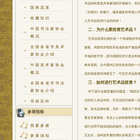
术品的特质是具有极强的升值能力，所
+
国画流派
《文物法》的修订，越来越多的有钱人
+
收藏知识
入艺术品投资行业的热情！
中国书法家协会
二．为什么要投资艺术品？
+
概况
艺术品投资在国外是一个很成熟的市场
全国各省市美术
膨胀、局部经济危机等造成的资产减值
+
家协会介绍
市场的抢手货，因为我国经济欠发达和
中国美术家协会
根本原因。当今国内已有先知先觉的一小
+
概况
卖的就是那些传家宝了，可见艺术品投
三．如何进行艺术品投资？
全国各省市书法
+
家协会介绍
对于该行业最普遍的问题是：“我想买
过经纪人来运作的，艺术品经纪收取一
+
书画百科
财，其实这很幼稚，另外，商家为了争
参展指南
要走专家路线，专业人士的经验和投资
我要参展
该行业而不贻误战机的捷径，当大多数
五左右，这样超常规的增长必将是又一
参展须知