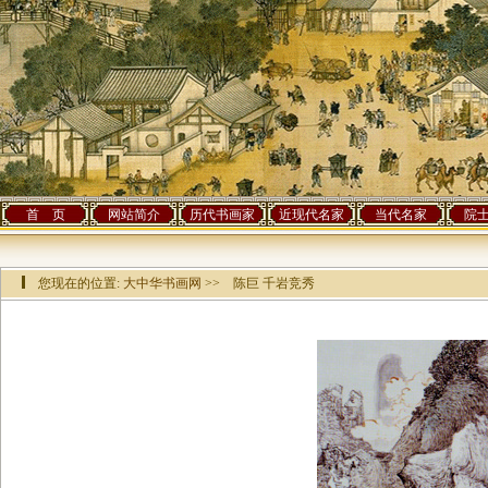
首 页
网站简介
历代书画家
近现代名家
当代名家
院
您现在的位置:
大中华书画网
>> 陈巨 千岩竞秀
该作品已有[
35003