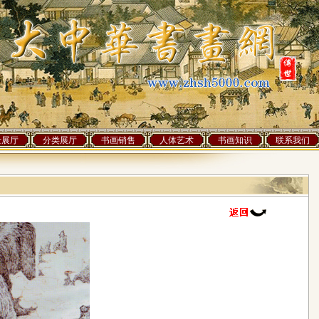
士展厅
分类展厅
书画销售
人体艺术
书画知识
联系我们
]人访问