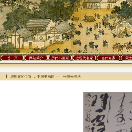
首 页
网站简介
历代书画家
近现代名家
当代名家
院
您现在的位置:
大中华书画网
>> 张旭光书法
该作品已有[
7172