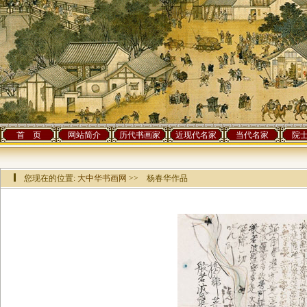
首 页
网站简介
历代书画家
近现代名家
当代名家
院
您现在的位置:
大中华书画网
>> 杨春华作品
该作品已有[
7459