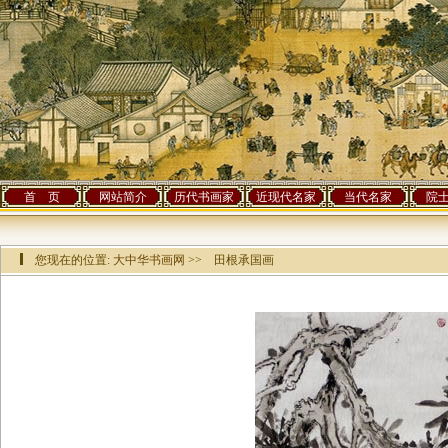
首 页
网站简介
历代书画家
近现代名家
当代名家
院
您现在的位置:
大中华书画网
>> 田根承国画
该作品已有[
29892