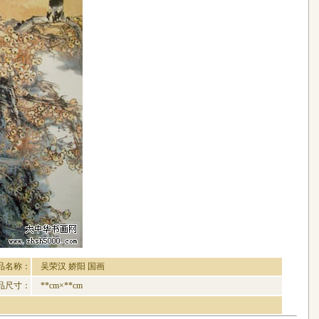
品名称：
吴荣汉 娇阳 国画
品尺寸：
**cm×**cm