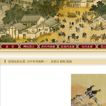
首 页
网站简介
历代书画家
近现代名家
当代名家
院
您现在的位置:
大中华书画网
>> 吴荣汉 娇阳 国画
该作品已有[
29157