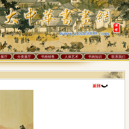
士展厅
分类展厅
书画销售
人体艺术
书画知识
联系我们
]人访问