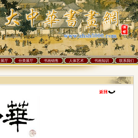
士展厅
分类展厅
书画销售
人体艺术
书画知识
联系我们
]人访问