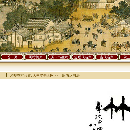
首 页
网站简介
历代书画家
近现代名家
当代名家
院
您现在的位置:
大中华书画网
>> 欧伯达书法
该作品已有[
10827