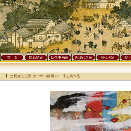
首 页
网站简介
历代书画家
近现代名家
当代名家
院
您现在的位置:
大中华书画网
>> 牛志高作品
该作品已有[
9366