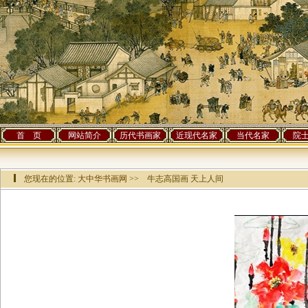
首 页
网站简介
历代书画家
近现代名家
当代名家
院
您现在的位置:
大中华书画网
>> 牛志高国画 天上人间
该作品已有[
8350