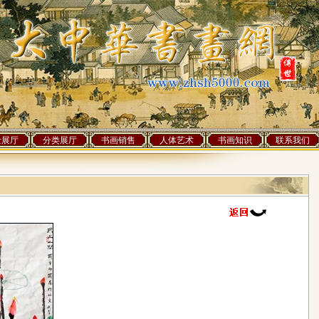
士展厅
分类展厅
书画销售
人体艺术
书画知识
联系我们
]人访问