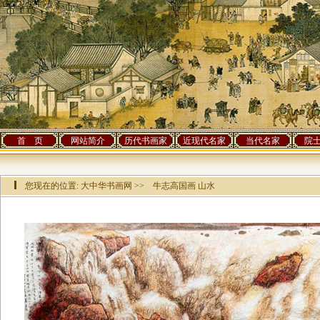
首 页
网站简介
历代书画家
近现代名家
当代名家
院
您现在的位置:
大中华书画网
>> 牛志高国画 山水
该作品已有[
9051