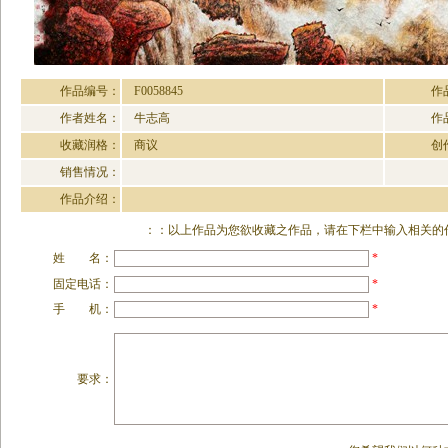
作品编号：
F0058845
作
作者姓名：
牛志高
作
收藏润格：
商议
创
销售情况：
作品介绍：
：：以上作品为您欲收藏之作品，请在下栏中输入相关的作
姓 名：
*
固定电话：
*
手 机：
*
要求：