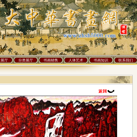
士展厅
分类展厅
书画销售
人体艺术
书画知识
联系我们
]人访问