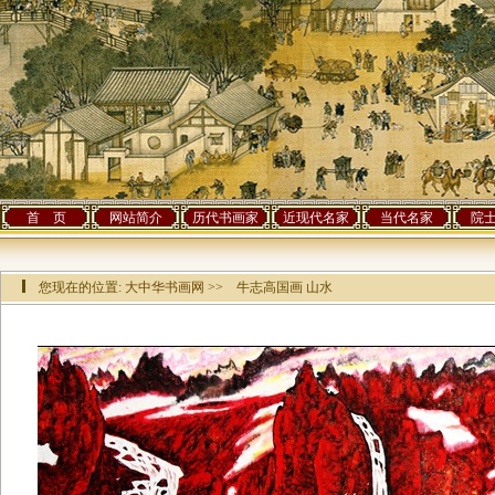
首 页
网站简介
历代书画家
近现代名家
当代名家
院
您现在的位置:
大中华书画网
>> 牛志高国画 山水
该作品已有[
9161