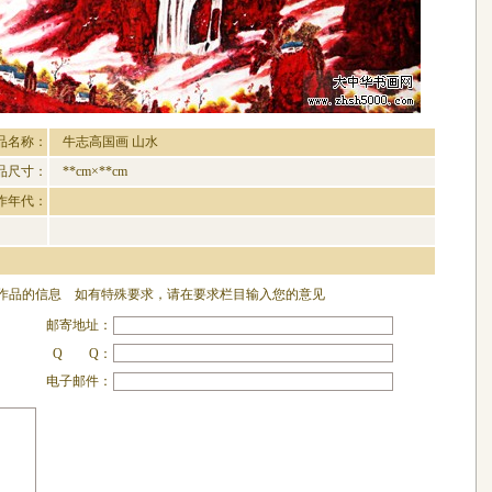
品名称：
牛志高国画 山水
品尺寸：
**cm×**cm
作年代：
品的信息 如有特殊要求，请在要求栏目输入您的意见
邮寄地址：
Q Q：
电子邮件：