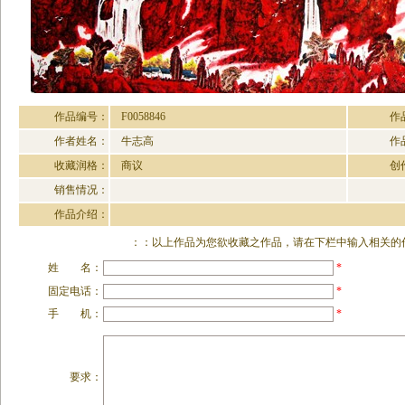
作品编号：
F0058846
作
作者姓名：
牛志高
作
收藏润格：
商议
创
销售情况：
作品介绍：
：：以上作品为您欲收藏之作品，请在下栏中输入相关的作
姓 名：
*
固定电话：
*
手 机：
*
要求：