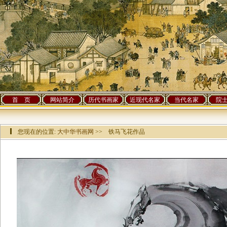
首 页
网站简介
历代书画家
近现代名家
当代名家
院
您现在的位置:
大中华书画网
>> 铁马飞花作品
该作品已有[
13800